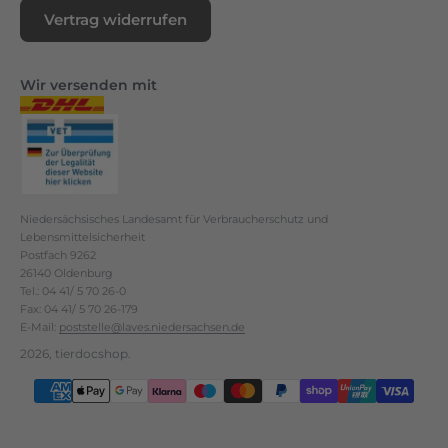
Vertrag widerrufen
Wir versenden mit
Niedersächsisches Landesamt für Verbraucherschutz und
Lebensmittelsicherheit
Postfach 9262
26140 Oldenburg
Tel.: 04 41/ 5 70 26-0
Fax: 04 41/ 5 70 26-179
E-Mail:
poststelle@laves.niedersachsen.de
2026, tierdocshop.