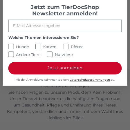
Ob Futter, Pflegeprodukte oder
Jetzt zum
TierDocShop
Nahrungsergänzungsmittel – alles wurde vom Tierarzt
Newsletter anmelden!
persönlich geprüft und mit höchsten Ansprüchen an
Qualität und Wirksamkeit ausgewählt. Sie können
sicher sein, dass jedes Produkt Ihrem Tier das Beste
bietet und seinen individuellen Bedürfnissen gerecht
Welche Themen interessieren Sie?
wird.
Hunde
Katzen
Pferde
Andere Tiere
Nutztiere
Jetzt anmelden
Mit der Anmeldung stimmen Sie den
Datenschutzbestimmungen
zu.
Häufig gestellte Fragen
Sie haben Fragen zu unseren Produkten? Kein Problem!
Unser Tierarzt beantwortet die häufigsten Fragen rund
um Gesundheit, Pflege und Ernährung Ihres Tieres.
Kompetent, verständlich und immer mit dem Wohl Ihres
Lieblings im Blick.