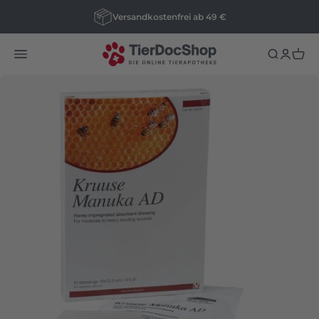
Zum Inhalt springen
Versandkostenfrei ab 49 €
tierdocshop
Menü
Suche
Anmeld
Ware