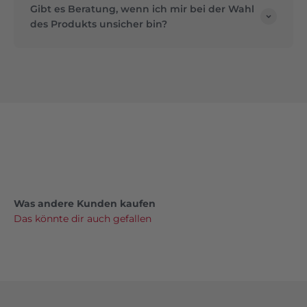
Gibt es Beratung, wenn ich mir bei der Wahl
des Produkts unsicher bin?
Für die Gesundheit und das Wohlbefinden Ihres
Tieres
Ihr Tier ist ein wichtiger Teil Ihrer Familie – und
genau so behandeln wir es. Mit Produkten, die von
Tierärzten geprüft und mit Liebe ausgewählt
wurden, sorgen wir dafür, dass Ihr Liebling bestens
versorgt ist. Ob es um Futter, Pflege oder
besondere Bedürfnisse geht: Bei uns finden Sie alles,
Was andere Kunden kaufen
was Ihr Tier glücklich und gesund macht.