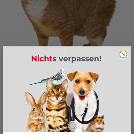
Wir wissen, was Ihr Tier braucht
Vom Tierarzt geprüft
Als Tierarzt mit jahrelanger Erfahrung weiß Dr. Dr.
med. vet. Sören Düvel genau, was Ihr Tier braucht. In
seiner Praxis steht das Wohl von Hunden, Katzen,
Pferden und Kleintieren immer an erster Stelle. Dieses
Wissen und diese Leidenschaft fließen in die Auswahl
jedes einzelnen Produkts in unserem Shop ein.