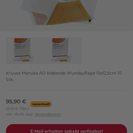
Kruuse Manuka AD klebende Wundauflage 10x12,5cm 10
Stk.
Angebot
95,90 €
Ausverkauft
(9,59 € / Stk.)
inkl. MwSt. zzgl.
Versandkosten
E-Mail erhalten sobald verfügbar!